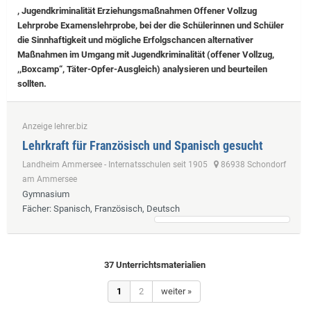
, Jugendkriminalität Erziehungsmaßnahmen Offener Vollzug
Lehrprobe
Examenslehrprobe, bei der die Schülerinnen und Schüler
die Sinnhaftigkeit und mögliche Erfolgschancen alternativer
Maßnahmen im Umgang mit Jugendkriminalität (offener Vollzug,
,,Boxcamp“, Täter-Opfer-Ausgleich) analysieren und beurteilen
sollten.
Anzeige lehrer.biz
Lehrkraft für Französisch und Spanisch gesucht
Landheim Ammersee - Internatsschulen seit 1905
86938 Schondorf
am Ammersee
Gymnasium
Fächer
: Spanisch, Französisch, Deutsch
37 Unterrichtsmaterialien
1
2
weiter »