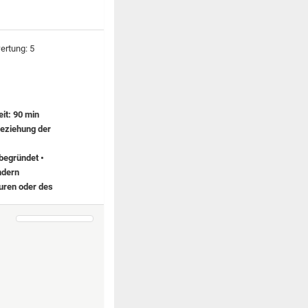
it: 90 min
Beziehung der
begründet •
ndern
guren oder des