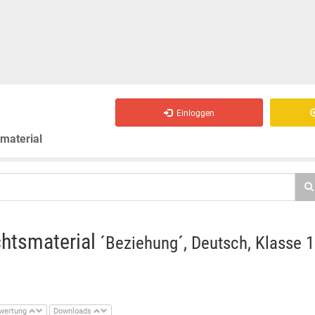
Einloggen
smaterial
chtsmaterial
´Beziehung´, Deutsch, Klasse 
wertung
Downloads