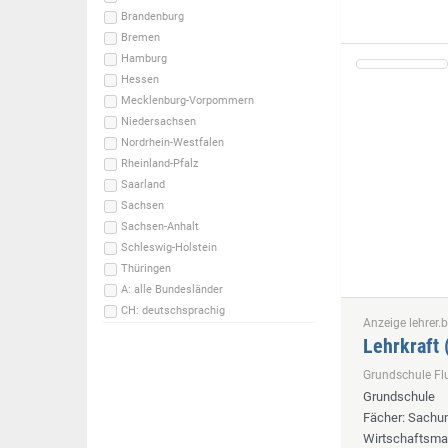
Brandenburg
Bremen
Hamburg
Hessen
Mecklenburg-Vorpommern
Niedersachsen
Nordrhein-Westfalen
Rheinland-Pfalz
Saarland
Sachsen
Sachsen-Anhalt
Schleswig-Holstein
Thüringen
A: alle Bundesländer
CH: deutschsprachig
Anzeige lehrer.b
Lehrkraft
Grundschule F
Grundschule
Fächer
: Sachun
Wirtschaftsmat