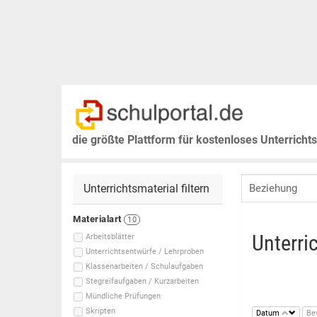
die größte Plattform für kostenloses Unterricht
Unterrichtsmaterial filtern
Materialart
10
Unterri
Arbeitsblätter
Unterrichtsentwürfe / Lehrproben
Klassenarbeiten / Schulaufgaben
Stegreifaufgaben / Kurzarbeiten
Mündliche Prüfungen
Skripten
Datum
Be