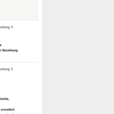
se
er Beziehung
hichte,
 erweitert.