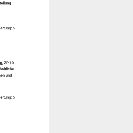
tellung
g, ZP 10
haltliche
hen und