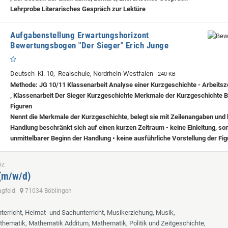
Lehrprobe
Literarisches Gespräch zur Lektüre
Aufgabenstellung Erwartungshorizont
Bewertungsbogen "Der Sieger" Erich Junge
Deutsch Kl. 10, Realschule, Nordrhein-Westfalen
240 KB
Methode: JG 10/11 Klassenarbeit Analyse einer Kurzgeschichte - Arbeitsze
, Klassenarbeit Der Sieger Kurzgeschichte Merkmale der Kurzgeschichte 
Figuren
Nennt die Merkmale der Kurzgeschichte, belegt sie mit Zeilenangaben und 
Handlung beschränkt sich auf einen kurzen Zeitraum • keine Einleitung, so
unmittelbarer Beginn der Handlung • keine ausführliche Vorstellung der Fi
iz
 (m/w/d)
lugfeld
71034 Böblingen
terricht, Heimat- und Sachunterricht, Musikerziehung, Musik,
hematik, Mathematik Additum, Mathematik, Politik und Zeitgeschichte,