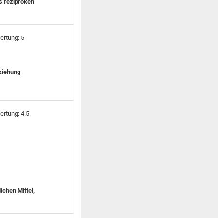
s reziproken
eziehung
:
ichen Mittel,