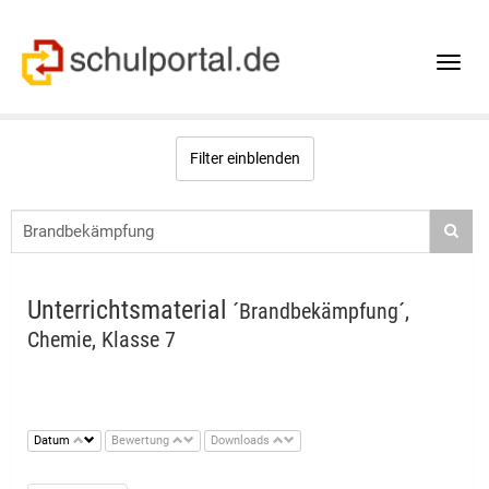
Toggle
naviga
Filter einblenden
Unterrichtsmaterial
´Brandbekämpfung´,
Chemie, Klasse 7
Datum
Bewertung
Downloads