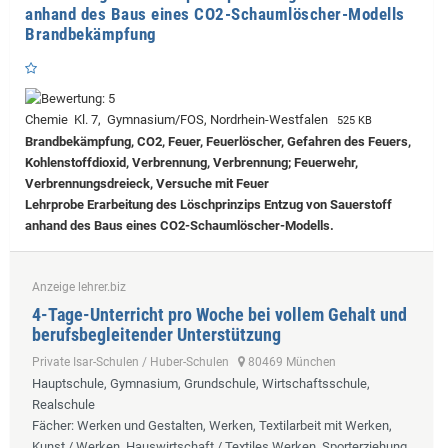
anhand des Baus eines CO2-Schaumlöscher-Modells
Brandbekämpfung
Chemie Kl. 7, Gymnasium/FOS, Nordrhein-Westfalen
525 KB
Brandbekämpfung, CO2, Feuer, Feuerlöscher, Gefahren des Feuers,
Kohlenstoffdioxid, Verbrennung, Verbrennung; Feuerwehr,
Verbrennungsdreieck, Versuche mit Feuer
Lehrprobe
Erarbeitung des Löschprinzips Entzug von Sauerstoff
anhand des Baus eines CO2-Schaumlöscher-Modells.
Anzeige lehrer.biz
4-Tage-Unterricht pro Woche bei vollem Gehalt und
berufsbegleitender Unterstützung
Private Isar-Schulen / Huber-Schulen
80469 München
Hauptschule, Gymnasium, Grundschule, Wirtschaftsschule,
Realschule
Fächer
: Werken und Gestalten, Werken, Textilarbeit mit Werken,
Kunst / Werken, Hauswirtschaft / Textiles Werken, Sporterziehung,