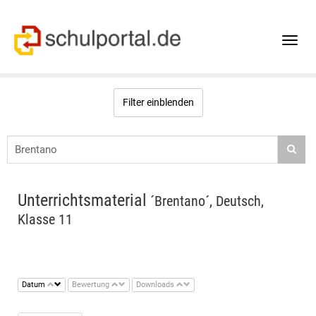
Toggle
naviga
Filter einblenden
Unterrichtsmaterial
´Brentano´, Deutsch,
Klasse 11
Datum
Bewertung
Downloads