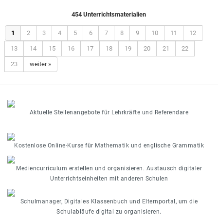
454 Unterrichtsmaterialien
1
2
3
4
5
6
7
8
9
10
11
12
13
14
15
16
17
18
19
20
21
22
23
weiter »
Aktuelle Stellenangebote für Lehrkräfte und Referendare
Kostenlose Online-Kurse für Mathematik und englische Grammatik
Mediencurriculum erstellen und organisieren. Austausch digitaler
Unterrichtseinheiten mit anderen Schulen
Schulmanager, Digitales Klassenbuch und Elternportal, um die
Schulabläufe digital zu organisieren.