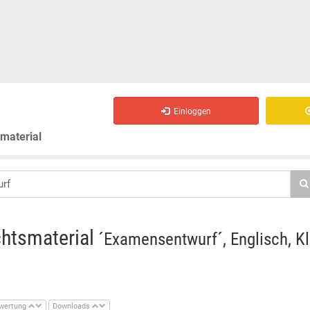
Einloggen
smaterial
chtsmaterial
´Examensentwurf´, Englisch, K
wertung
Downloads