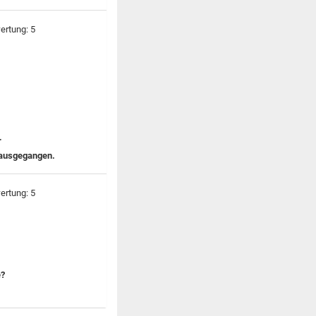
r
rausgegangen.
e?