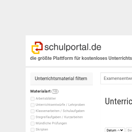
die größte Plattform für kostenloses Unterricht
Unterrichtsmaterial filtern
Materialart
10
Unterri
Arbeitsblätter
Unterrichtsentwürfe / Lehrproben
Klassenarbeiten / Schulaufgaben
Stegreifaufgaben / Kurzarbeiten
Mündliche Prüfungen
Skripten
Datum
Be