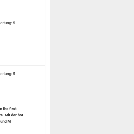
 the first
e. Mit der hot
 und M