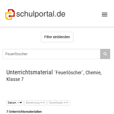
Toggle
naviga
Filter einblenden
Unterrichtsmaterial
´Feuerlöscher´, Chemie,
Klasse 7
Datum
Bewertung
Downloads
7 Unterrichtsmaterialien