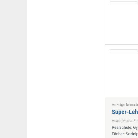
Anzeige lehrer.b
Super-Leh
AcadeMedia E
Realschule, G
Fächer
: Sozia