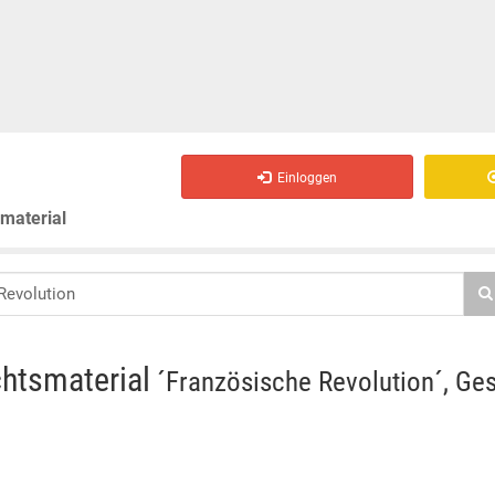
Einloggen
smaterial
chtsmaterial
´Französische Revolution´, Ges