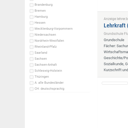
Brandenburg
Bremen
Hamburg
Anzeige lehrer.b
Hessen
Lehrkraft
Mecklenburg-Vorpommern
Grundschule F
Niedersachsen
Grundschule
Nordrhein-Westfalen
Fächer
: Sachun
Rheinland-Pfalz
Wirtschaftsmat
Saarland
Geschichte/Pol
Sachsen
Sozialkunde, G
Sachsen-Anhalt
Kurzschrift un
Schleswig-Holstein
Thüringen
A: alle Bundesländer
CH: deutschsprachig