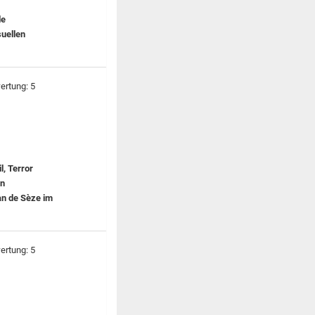
le
suellen
l, Terror
en
an de Sèze im