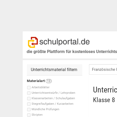
die größte Plattform für kostenloses Unterricht
Unterrichtsmaterial filtern
Materialart
10
Unterri
Arbeitsblätter
Unterrichtsentwürfe / Lehrproben
Klasse 8
Klassenarbeiten / Schulaufgaben
Stegreifaufgaben / Kurzarbeiten
Mündliche Prüfungen
Skripten