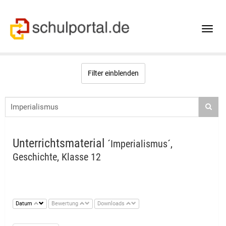
Toggle
naviga
Filter einblenden
Unterrichtsmaterial
´Imperialismus´,
Geschichte, Klasse 12
Datum
Bewertung
Downloads