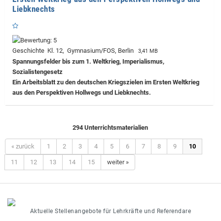
Liebknechts
Geschichte Kl. 12, Gymnasium/FOS, Berlin
3,41 MB
Spannungsfelder bis zum 1. Weltkrieg, Imperialismus,
Sozialistengesetz
Ein Arbeitsblatt zu den deutschen Kriegszielen im Ersten Weltkrieg
aus den Perspektiven Hollwegs und Liebknechts.
294 Unterrichtsmaterialien
« zurück
1
2
3
4
5
6
7
8
9
10
11
12
13
14
15
weiter »
Aktuelle Stellenangebote für Lehrkräfte und Referendare