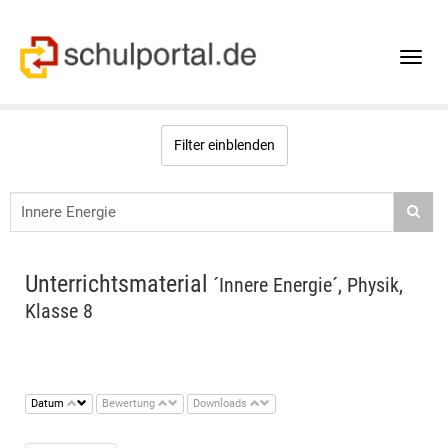
Toggle
naviga
Filter einblenden
Unterrichtsmaterial
´Innere Energie´, Physik,
Klasse 8
Datum
Bewertung
Downloads