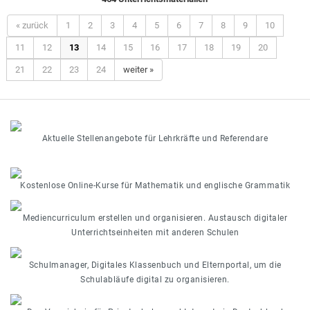
« zurück
1
2
3
4
5
6
7
8
9
10
11
12
13
14
15
16
17
18
19
20
21
22
23
24
weiter »
Aktuelle Stellenangebote für Lehrkräfte und Referendare
Kostenlose Online-Kurse für Mathematik und englische Grammatik
Mediencurriculum erstellen und organisieren. Austausch digitaler
Unterrichtseinheiten mit anderen Schulen
Schulmanager, Digitales Klassenbuch und Elternportal, um die
Schulabläufe digital zu organisieren.