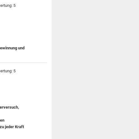
gewinnung und
lerversuch,
nen
zu jeder Kraft