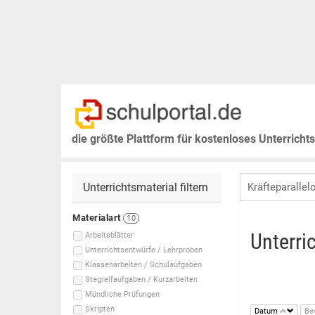
die größte Plattform für kostenloses Unterricht
Unterrichtsmaterial filtern
Materialart
10
Unterri
Arbeitsblätter
Unterrichtsentwürfe / Lehrproben
Klassenarbeiten / Schulaufgaben
Stegreifaufgaben / Kurzarbeiten
Mündliche Prüfungen
Skripten
Datum
Be