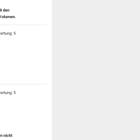
it den
 Volumen.
m nicht