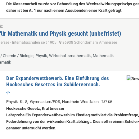
Die Klassenarbeit wurde vor Behandlung des Wechselwirkungsprinzips ge
daher ist bei A. 1 nur nach einem Ausübenden einer Kraft gefragt.
iz
für Mathematik und Physik gesucht (unbefristet)
see - Internatsschulen seit 1905
86938 Schondorf am Ammersee
k / Chemie / Biologie, Physik, Wirtschaftsmathematik, Mathematik
ematik
Der Expanderwettbewerb. Eine Einführung des
Hookesches Gesetzes im Schülerversuch.
Physik Kl. 8, Gymnasium/FOS, Nordrhein-Westfalen
737 KB
Hookesche Gesetz, Kraftmesser
Lehrprobe
Ein Expanderwettbewerb im Einstieg motiviert die Problemfrage,
Federdehnung von der wirkenden Kraft abhängt. Dies soll in einem Schüle
genauer untersucht werden.