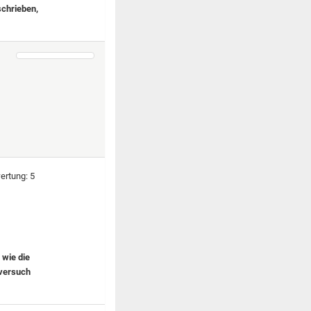
schrieben,
 wie die
rversuch