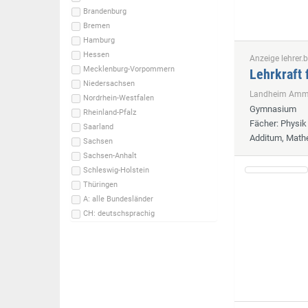
Brandenburg
Bremen
Hamburg
Hessen
Anzeige lehrer.b
Mecklenburg-Vorpommern
Lehrkraft 
Niedersachsen
Landheim Ammer
Nordrhein-Westfalen
Gymnasium
Rheinland-Pfalz
Fächer
: Physi
Saarland
Additum, Math
Sachsen
Sachsen-Anhalt
Schleswig-Holstein
Thüringen
A: alle Bundesländer
CH: deutschsprachig