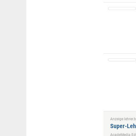
Anzeige lehrer.b
Super-Leh
AcadeMedia E