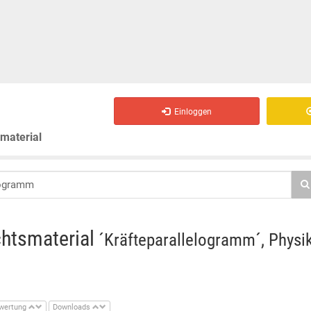
Einloggen
smaterial
chtsmaterial
´Kräfteparallelogramm´, Physik
wertung
Downloads