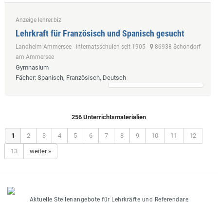
Anzeige lehrer.biz
Lehrkraft für Französisch und Spanisch gesucht
Landheim Ammersee - Internatsschulen seit 1905
86938 Schondorf
am Ammersee
Gymnasium
Fächer
: Spanisch, Französisch, Deutsch
256 Unterrichtsmaterialien
1
2
3
4
5
6
7
8
9
10
11
12
13
weiter »
Aktuelle Stellenangebote für Lehrkräfte und Referendare