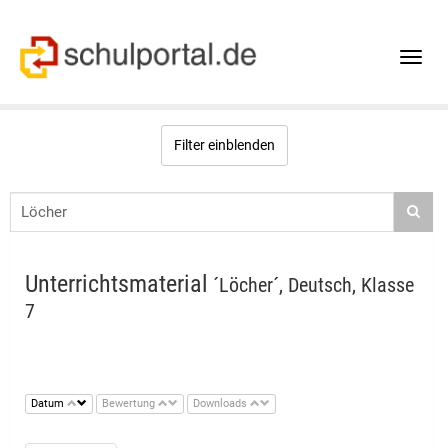
Toggle
naviga
Filter einblenden
Unterrichtsmaterial
´Löcher´, Deutsch, Klasse
7
Datum
Bewertung
Downloads