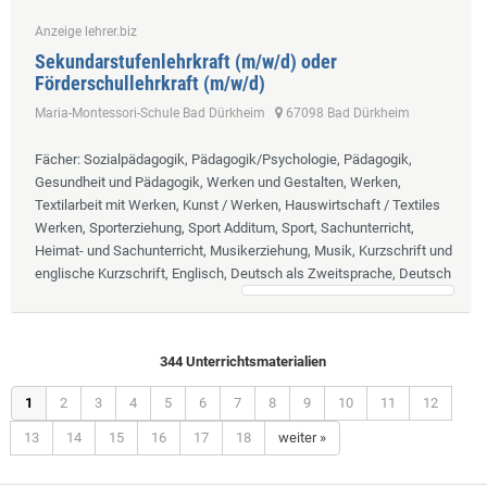
Anzeige lehrer.biz
Sekundarstufenlehrkraft (m/w/d) oder
Förderschullehrkraft (m/w/d)
Maria-Montessori-Schule Bad Dürkheim
67098 Bad Dürkheim
Fächer
: Sozialpädagogik, Pädagogik/Psychologie, Pädagogik,
Gesundheit und Pädagogik, Werken und Gestalten, Werken,
Textilarbeit mit Werken, Kunst / Werken, Hauswirtschaft / Textiles
Werken, Sporterziehung, Sport Additum, Sport, Sachunterricht,
Heimat- und Sachunterricht, Musikerziehung, Musik, Kurzschrift und
englische Kurzschrift, Englisch, Deutsch als Zweitsprache, Deutsch
344 Unterrichtsmaterialien
1
2
3
4
5
6
7
8
9
10
11
12
13
14
15
16
17
18
weiter »