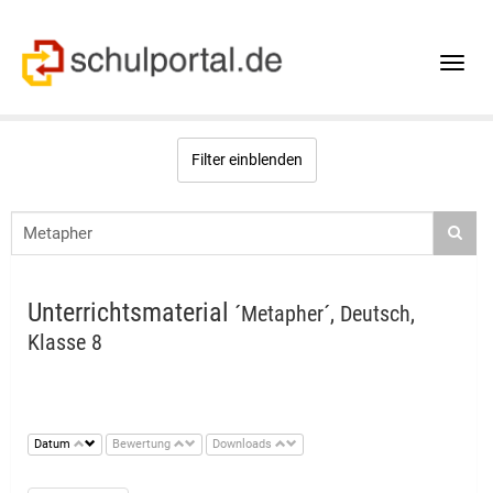
Toggle
naviga
Filter einblenden
Unterrichtsmaterial
´Metapher´, Deutsch,
Klasse 8
Datum
Bewertung
Downloads