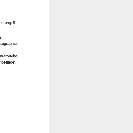
n
atographie,
nsversuche,
 befindet.