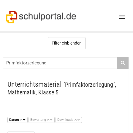
Toggle
naviga
Filter einblenden
Unterrichtsmaterial
´Primfaktorzerlegung´,
Mathematik, Klasse 5
Datum
Bewertung
Downloads