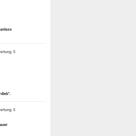
banlass
rdieb".
Mauer