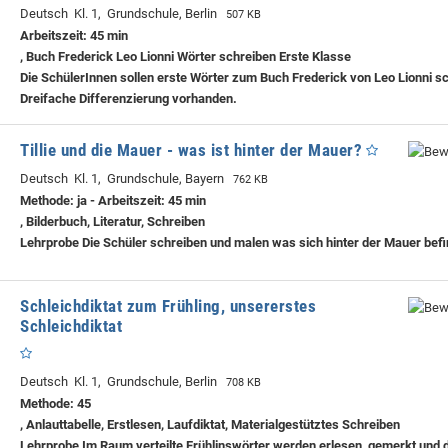
Deutsch Kl. 1, Grundschule, Berlin
507 KB
Arbeitszeit: 45 min
, Buch Frederick Leo Lionni Wörter schreiben Erste Klasse
Die SchülerInnen sollen erste Wörter zum Buch Frederick von Leo Lionni s
Dreifache Differenzierung vorhanden.
Tillie und die Mauer - was ist hinter der Mauer?
Deutsch Kl. 1, Grundschule, Bayern
762 KB
Methode: ja - Arbeitszeit: 45 min
, Bilderbuch, Literatur, Schreiben
Lehrprobe
Die Schüler schreiben und malen was sich hinter der Mauer befi
Schleichdiktat zum Frühling, unsererstes
Schleichdiktat
Deutsch Kl. 1, Grundschule, Berlin
708 KB
Methode: 45
, Anlauttabelle, Erstlesen, Laufdiktat, Materialgestütztes Schreiben
Lehrprobe
Im Raum verteilte Frühlinswörter werden erlesen, gemerkt und 