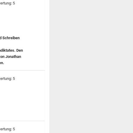
nd Schreiben
hdiktates. Den
von Jonathan
en.