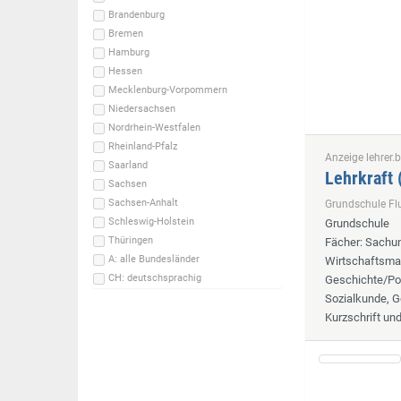
Brandenburg
Bremen
Hamburg
Hessen
Mecklenburg-Vorpommern
Niedersachsen
Nordrhein-Westfalen
Rheinland-Pfalz
Anzeige lehrer.b
Saarland
Lehrkraft
Sachsen
Sachsen-Anhalt
Grundschule F
Schleswig-Holstein
Grundschule
Thüringen
Fächer
: Sachun
A: alle Bundesländer
Wirtschaftsmat
CH: deutschsprachig
Geschichte/Pol
Sozialkunde, G
Kurzschrift un