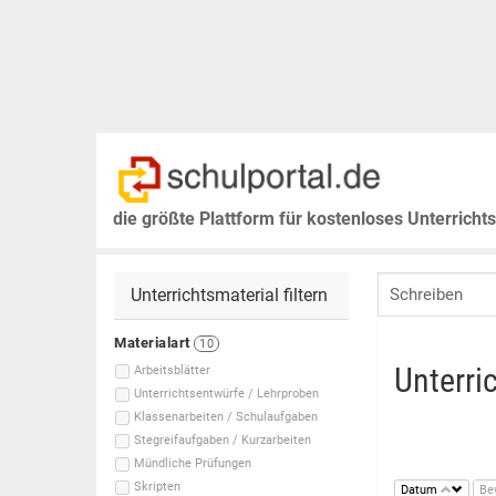
die größte Plattform für kostenloses Unterricht
Unterrichtsmaterial filtern
Materialart
10
Unterri
Arbeitsblätter
Unterrichtsentwürfe / Lehrproben
Klassenarbeiten / Schulaufgaben
Stegreifaufgaben / Kurzarbeiten
Mündliche Prüfungen
Skripten
Datum
Be