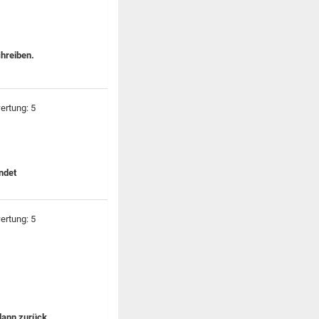
chreiben.
ndet
dann zurück