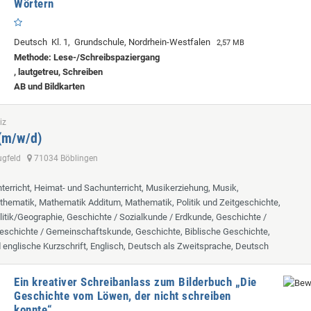
Wörtern
Deutsch Kl. 1, Grundschule, Nordrhein-Westfalen
2,57 MB
Methode: Lese-/Schreibspaziergang
, lautgetreu, Schreiben
AB und Bildkarten
iz
 (m/w/d)
lugfeld
71034 Böblingen
terricht, Heimat- und Sachunterricht, Musikerziehung, Musik,
hematik, Mathematik Additum, Mathematik, Politik und Zeitgeschichte,
itik/Geographie, Geschichte / Sozialkunde / Erdkunde, Geschichte /
eschichte / Gemeinschaftskunde, Geschichte, Biblische Geschichte,
d englische Kurzschrift, Englisch, Deutsch als Zweitsprache, Deutsch
Ein kreativer Schreibanlass zum Bilderbuch „Die
Geschichte vom Löwen, der nicht schreiben
konnte“