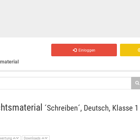
Einloggen
smaterial
chtsmaterial
´Schreiben´, Deutsch, Klasse 1
wertung
Downloads