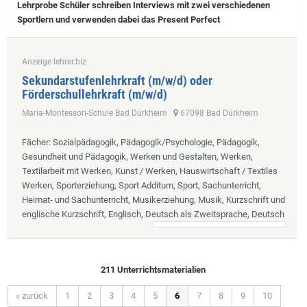
Lehrprobe
Schüler schreiben Interviews mit zwei verschiedenen
Sportlern und verwenden dabei das Present Perfect
Anzeige lehrer.biz
Sekundarstufenlehrkraft (m/w/d) oder
Förderschullehrkraft (m/w/d)
Maria-Montessori-Schule Bad Dürkheim
67098 Bad Dürkheim
Fächer
: Sozialpädagogik, Pädagogik/Psychologie, Pädagogik,
Gesundheit und Pädagogik, Werken und Gestalten, Werken,
Textilarbeit mit Werken, Kunst / Werken, Hauswirtschaft / Textiles
Werken, Sporterziehung, Sport Additum, Sport, Sachunterricht,
Heimat- und Sachunterricht, Musikerziehung, Musik, Kurzschrift und
englische Kurzschrift, Englisch, Deutsch als Zweitsprache, Deutsch
211 Unterrichtsmaterialien
« zurück
1
2
3
4
5
6
7
8
9
10