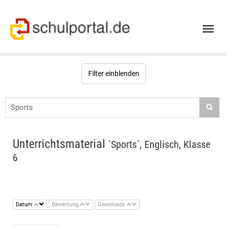
Toggle
naviga
Filter einblenden
Unterrichtsmaterial
´Sports´, Englisch, Klasse
6
Datum
Bewertung
Downloads