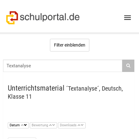
Toggle
naviga
Filter einblenden
Unterrichtsmaterial
´Textanalyse´, Deutsch,
Klasse 11
Datum
Bewertung
Downloads