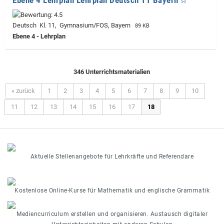
Deutsch Kl. 11, Gymnasium/FOS, Bayern
89 KB
Ebene 4 - Lehrplan
346 Unterrichtsmaterialien
« zurück
1
2
3
4
5
6
7
8
9
10
11
12
13
14
15
16
17
18
Aktuelle Stellenangebote für Lehrkräfte und Referendare
Kostenlose Online-Kurse für Mathematik und englische Grammatik
Mediencurriculum erstellen und organisieren. Austausch digitaler