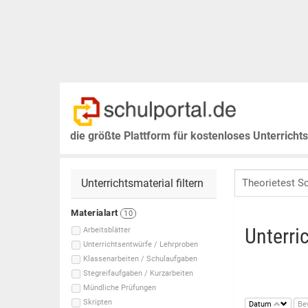
die größte Plattform für kostenloses Unterricht
Unterrichtsmaterial filtern
Materialart
10
Unterri
Arbeitsblätter
Unterrichtsentwürfe / Lehrproben
Klassenarbeiten / Schulaufgaben
Stegreifaufgaben / Kurzarbeiten
Mündliche Prüfungen
Skripten
Datum
Be