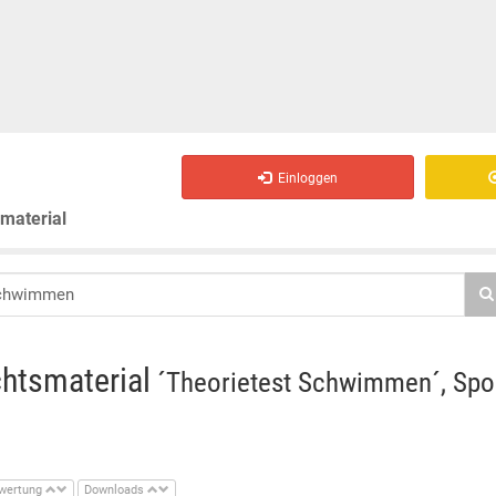
Einloggen
smaterial
chtsmaterial
´Theorietest Schwimmen´, Spor
wertung
Downloads