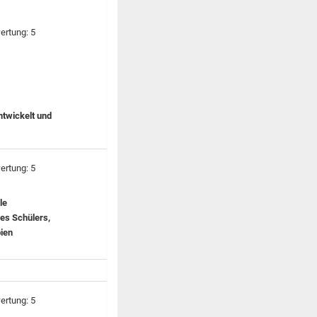
ntwickelt und
le
nes Schülers,
pien