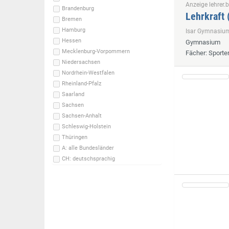
Anzeige lehrer.b
Brandenburg
Lehrkraft 
Bremen
Hamburg
Isar Gymnasi
Hessen
Gymnasium
Mecklenburg-Vorpommern
Fächer
: Sporte
Niedersachsen
Nordrhein-Westfalen
Rheinland-Pfalz
Saarland
Sachsen
Sachsen-Anhalt
Schleswig-Holstein
Thüringen
A: alle Bundesländer
CH: deutschsprachig