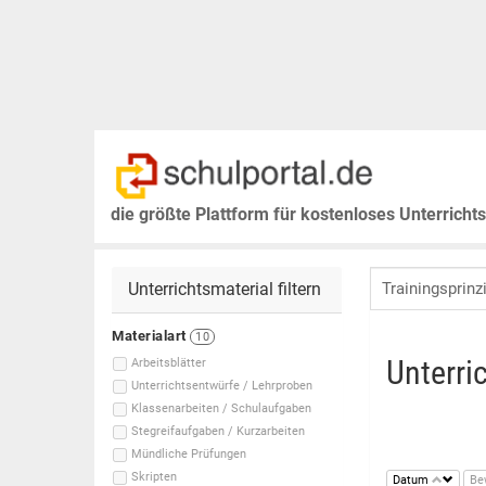
die größte Plattform für kostenloses Unterricht
Unterrichtsmaterial filtern
Materialart
10
Unterri
Arbeitsblätter
Unterrichtsentwürfe / Lehrproben
Klassenarbeiten / Schulaufgaben
Stegreifaufgaben / Kurzarbeiten
Mündliche Prüfungen
Skripten
Datum
Be