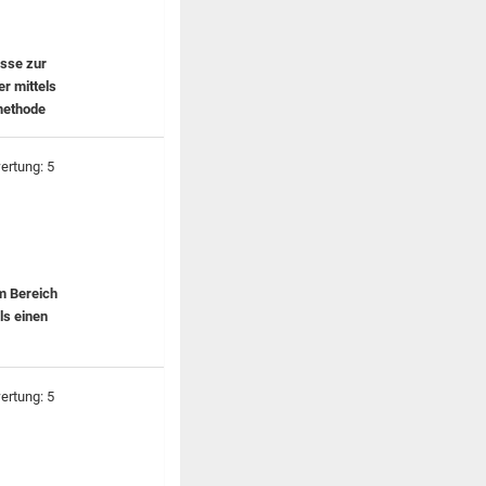
isse zur
r mittels
methode
m Bereich
ls einen