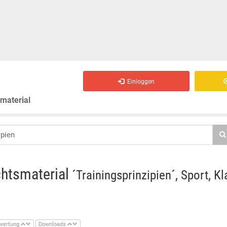
Einloggen
smaterial
chtsmaterial
´Trainingsprinzipien´, Sport, K
wertung
Downloads