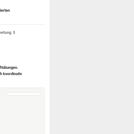
ierten
aftübungen.
ch koordinativ