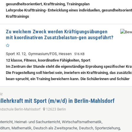
gesundheitsorientiert, Krafttraining, Trainingsplan
Lehrprobe
Krafttraining- Entwicklung eines individuellen, gesundheitsorient
Krafttrainings
Zu welchem Zweck werden Kräftigungsübungen
mit koordinativen Zusatzbelastun-gen ausgeführt?
Sport Kl. 12, Gymnasium/FOS, Hessen
516 KB
12 klasse, Fitness, koordinative Fähigkeiten, Sport
Im Zentrum der Stunde steht die eigenständige Erprobung spezifischer Kr
Die Fragestellung soll hierbei sein, inwiefern ein Krafttraining, das zusätzli
bean-sprucht, ein Training bereichern kann. Die Schülerinnen und Schüler
iz
lehrkraft mit Sport (m/w/d) in Berlin-Mahlsdorf
ndschule Berlin-Mahlsdorf
12623 Berlin
nterricht, Heimat- und Sachunterricht, Wirtschaftsmathematik,
itum, Mathematik, Deutsch als Zweitsprache, Deutsch, Sporterziehung,