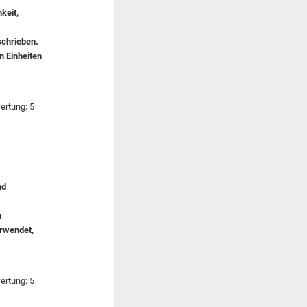
keit,
schrieben.
n Einheiten
nd
n
rwendet,