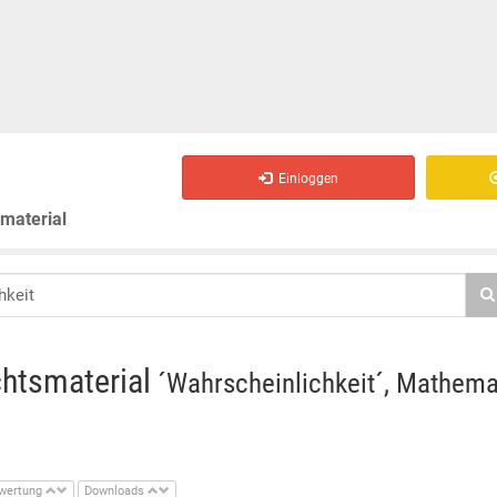
Einloggen
smaterial
chtsmaterial
´Wahrscheinlichkeit´, Mathemat
wertung
Downloads