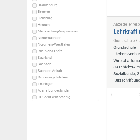
Brandenburg
Bremen
Hamburg
Anzeige lehrer.b
Hessen
Lehrkraft
Mecklenburg-Vorpommern
Niedersachsen
Grundschule F
Nordrhein-Westfalen
Grundschule
Rheinland-Pfalz
Fächer
: Sachun
Saarland
Wirtschaftsmat
Sachsen
Geschichte/Pol
Sachsen-Anhalt
Sozialkunde, G
Schleswig-Holstein
Kurzschrift un
Thüringen
A: alle Bundesländer
CH: deutschsprachig