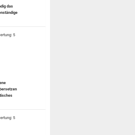
ndig das
enständige
gene
übersetzen
atisches