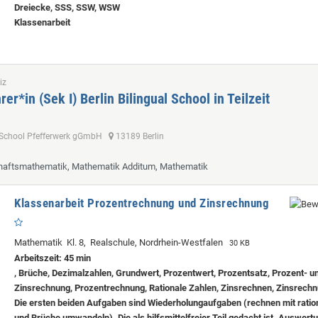
Dreiecke, SSS, SSW, WSW
Klassenarbeit
iz
er*in (Sek I) Berlin Bilingual School in Teilzeit
al School Pfefferwerk gGmbH
13189 Berlin
chaftsmathematik, Mathematik Additum, Mathematik
Klassenarbeit Prozentrechnung und Zinsrechnung
Mathematik Kl. 8, Realschule, Nordrhein-Westfalen
30 KB
Arbeitszeit: 45 min
, Brüche, Dezimalzahlen, Grundwert, Prozentwert, Prozentsatz, Prozent- u
Zinsrechnung, Prozentrechnung, Rationale Zahlen, Zinsrechnen, Zinsrech
Die ersten beiden Aufgaben sind Wiederholungaufgaben (rechnen mit ratio
und Brüche umwandeln). Die als hilfsmittelfreier Teil gedacht ist. Auswert