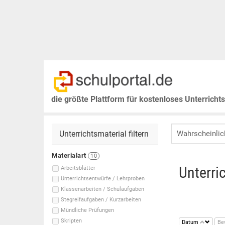
die größte Plattform für kostenloses Unterricht
Unterrichtsmaterial filtern
Materialart
10
Unterri
Arbeitsblätter
Unterrichtsentwürfe / Lehrproben
Klassenarbeiten / Schulaufgaben
Stegreifaufgaben / Kurzarbeiten
Mündliche Prüfungen
Skripten
Datum
Be