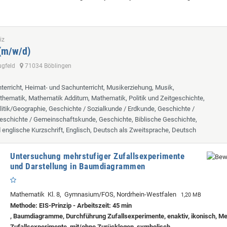
iz
 (m/w/d)
lugfeld
71034 Böblingen
terricht, Heimat- und Sachunterricht, Musikerziehung, Musik,
hematik, Mathematik Additum, Mathematik, Politik und Zeitgeschichte,
itik/Geographie, Geschichte / Sozialkunde / Erdkunde, Geschichte /
eschichte / Gemeinschaftskunde, Geschichte, Biblische Geschichte,
d englische Kurzschrift, Englisch, Deutsch als Zweitsprache, Deutsch
Untersuchung mehrstufiger Zufallsexperimente
und Darstellung in Baumdiagrammen
Mathematik Kl. 8, Gymnasium/FOS, Nordrhein-Westfalen
1,20 MB
Methode: EIS-Prinzip - Arbeitszeit: 45 min
, Baumdiagramme, Durchführung Zufallsexperimente, enaktiv, ikonisch, Me
Zufallsexperimente, mit/ohne Zurücklegen, symbolisch