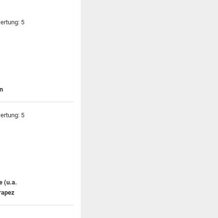
n
 (u.a.
rapez