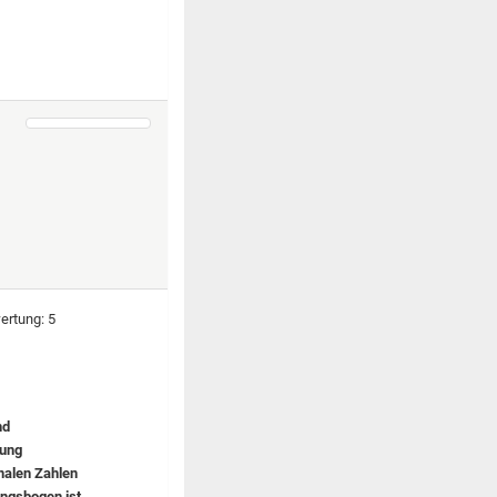
nd
nung
nalen Zahlen
ungsbogen ist