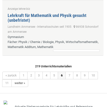
Anzeige lehrer.biz
Lehrkraft für Mathematik und Physik gesucht
(unbefristet)
Landheim Ammersee - Internatsschulen seit 1905
86938 Schondorf
am Ammersee
Gymnasium
Fächer
: Physik / Chemie / Biologie, Physik, Wirtschaftsmathematik,
Mathematik Additum, Mathematik
219 Unterrichtsmaterialien
« zurück
1
2
3
4
5
6
7
8
9
10
11
weiter »
Aktuelle Stellenangebote für Lehrkräfte und Referendare