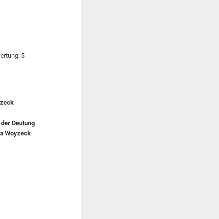
yzeck
g der Deutung
ama Woyzeck