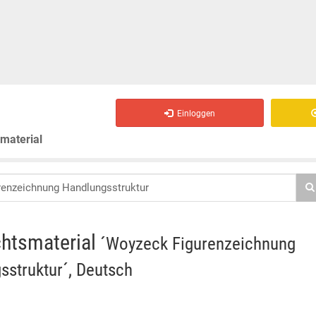
Einloggen
smaterial
chtsmaterial
´Woyzeck Figurenzeichnung
sstruktur´, Deutsch