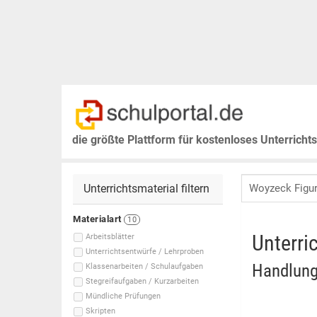
die größte Plattform für kostenloses Unterricht
Unterrichtsmaterial filtern
Materialart
10
Unterri
Arbeitsblätter
Unterrichtsentwürfe / Lehrproben
Handlung
Klassenarbeiten / Schulaufgaben
Stegreifaufgaben / Kurzarbeiten
Mündliche Prüfungen
Skripten