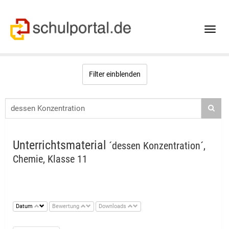
Toggle
naviga
Filter einblenden
Unterrichtsmaterial
´dessen Konzentration´,
Chemie, Klasse 11
Datum
Bewertung
Downloads