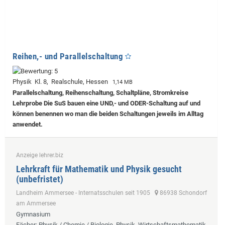
Reihen,- und Parallelschaltung
Physik Kl. 8, Realschule, Hessen
1,14 MB
Parallelschaltung, Reihenschaltung, Schaltpläne, Stromkreise
Lehrprobe
Die SuS bauen eine UND,- und ODER-Schaltung auf und
können benennen wo man die beiden Schaltungen jeweils im Alltag
anwendet.
Anzeige lehrer.biz
Lehrkraft für Mathematik und Physik gesucht
(unbefristet)
Landheim Ammersee - Internatsschulen seit 1905
86938 Schondorf
am Ammersee
Gymnasium
Fächer
: Physik / Chemie / Biologie, Physik, Wirtschaftsmathematik,