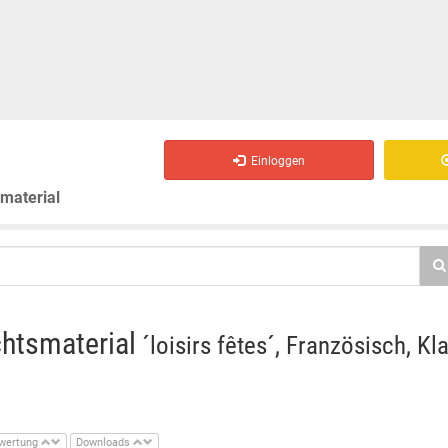
Einloggen
smaterial
chtsmaterial
´loisirs fêtes´, Französisch, Kl
wertung
Downloads