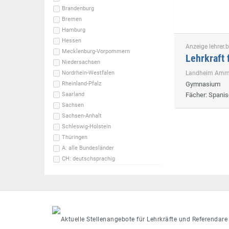
Brandenburg
Bremen
Hamburg
Hessen
Anzeige lehrer.b
Mecklenburg-Vorpommern
Lehrkraft 
Niedersachsen
Landheim Ammer
Nordrhein-Westfalen
Gymnasium
Rheinland-Pfalz
Fächer
: Spani
Saarland
Sachsen
Sachsen-Anhalt
Schleswig-Holstein
Thüringen
A: alle Bundesländer
CH: deutschsprachig
Aktuelle Stellenangebote für Lehrkräfte und Referendare