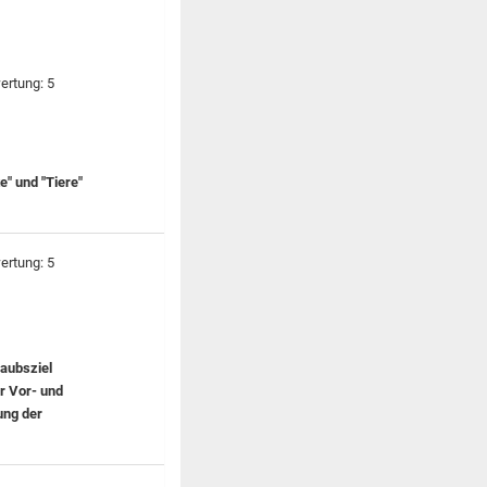
e" und "Tiere"
laubsziel
r Vor- und
ung der