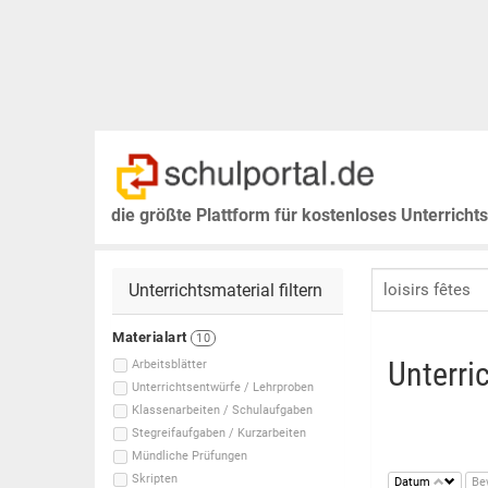
die größte Plattform für kostenloses Unterricht
Unterrichtsmaterial filtern
Materialart
10
Unterri
Arbeitsblätter
Unterrichtsentwürfe / Lehrproben
Klassenarbeiten / Schulaufgaben
Stegreifaufgaben / Kurzarbeiten
Mündliche Prüfungen
Skripten
Datum
Be