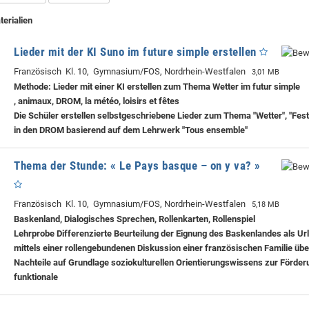
terialien
Lieder mit der KI Suno im future simple erstellen
Französisch Kl. 10, Gymnasium/FOS, Nordrhein-Westfalen
3,01 MB
Methode: Lieder mit einer KI erstellen zum Thema Wetter im futur simple
, animaux, DROM, la météo, loisirs et fêtes
Die Schüler erstellen selbstgeschriebene Lieder zum Thema "Wetter", "Fest
in den DROM basierend auf dem Lehrwerk "Tous ensemble"
Thema der Stunde: « Le Pays basque – on y va? »
Französisch Kl. 10, Gymnasium/FOS, Nordrhein-Westfalen
5,18 MB
Baskenland, Dialogisches Sprechen, Rollenkarten, Rollenspiel
Lehrprobe
Differenzierte Beurteilung der Eignung des Baskenlandes als Ur
mittels einer rollengebundenen Diskussion einer französischen Familie übe
Nachteile auf Grundlage soziokulturellen Orientierungswissens zur Förder
funktionale