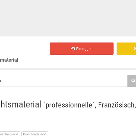
Einloggen
smaterial
chtsmaterial
´professionnelle´, Französisch
wertung
Downloads