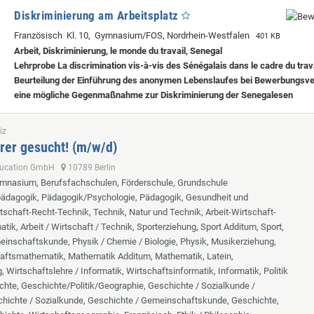
Diskriminierung am Arbeitsplatz
Französisch Kl. 10, Gymnasium/FOS, Nordrhein-Westfalen
401 KB
Arbeit, Diskriminierung, le monde du travail, Senegal
Lehrprobe
La discrimination vis-à-vis des Sénégalais dans le cadre du trav
Beurteilung der Einführung des anonymen Lebenslaufes bei Bewerbungsve
eine mögliche Gegenmaßnahme zur Diskriminierung der Senegalesen
iz
rer gesucht! (m/w/d)
ducation GmbH
10789 Berlin
ymnasium, Berufsfachschulen, Förderschule, Grundschule
lpädagogik, Pädagogik/Psychologie, Pädagogik, Gesundheit und
tschaft-Recht-Technik, Technik, Natur und Technik, Arbeit-Wirtschaft-
tik, Arbeit / Wirtschaft / Technik, Sporterziehung, Sport Additum, Sport,
inschaftskunde, Physik / Chemie / Biologie, Physik, Musikerziehung,
aftsmathematik, Mathematik Additum, Mathematik, Latein,
 Wirtschaftslehre / Informatik, Wirtschaftsinformatik, Informatik, Politik
chte, Geschichte/Politik/Geographie, Geschichte / Sozialkunde /
hichte / Sozialkunde, Geschichte / Gemeinschaftskunde, Geschichte,