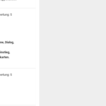
ne, Dialog,
instieg,
gkarten.