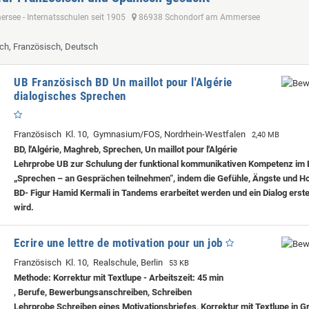
see - Internatsschulen seit 1905
86938 Schondorf am Ammersee
sch, Französisch, Deutsch
UB Französisch BD Un maillot pour l'Algérie
dialogisches Sprechen
Französisch Kl. 10, Gymnasium/FOS, Nordrhein-Westfalen
2,40 MB
BD, l'Algérie, Maghreb, Sprechen, Un maillot pour l'Algérie
Lehrprobe
UB zur Schulung der funktional kommunikativen Kompetenz im 
„Sprechen – an Gesprächen teilnehmen“, indem die Gefühle, Ängste und H
BD- Figur Hamid Kermali in Tandems erarbeitet werden und ein Dialog erstel
wird.
Ecrire une lettre de motivation pour un job
Französisch Kl. 10, Realschule, Berlin
53 KB
Methode: Korrektur mit Textlupe - Arbeitszeit: 45 min
, Berufe, Bewerbungsanschreiben, Schreiben
Lehrprobe
Schreiben eines Motivationsbriefes, Korrektur mit Textlupe in G