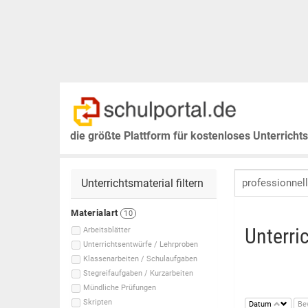
die größte Plattform für kostenloses Unterricht
Unterrichtsmaterial filtern
Materialart
10
Unterri
Arbeitsblätter
Unterrichtsentwürfe / Lehrproben
Klassenarbeiten / Schulaufgaben
Stegreifaufgaben / Kurzarbeiten
Mündliche Prüfungen
Skripten
Datum
Be