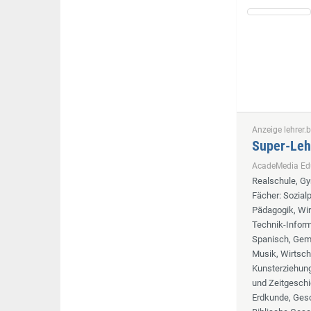
Anzeige lehrer.b
Super-Leh
AcadeMedia E
Realschule, G
Fächer
: Sozia
Pädagogik, Wir
Technik-Informa
Spanisch, Geme
Musik, Wirtsch
Kunsterziehung,
und Zeitgeschi
Erdkunde, Gesc