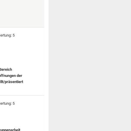
Bereich
offnungen der
lt/präsentiert
ruppenarbeit