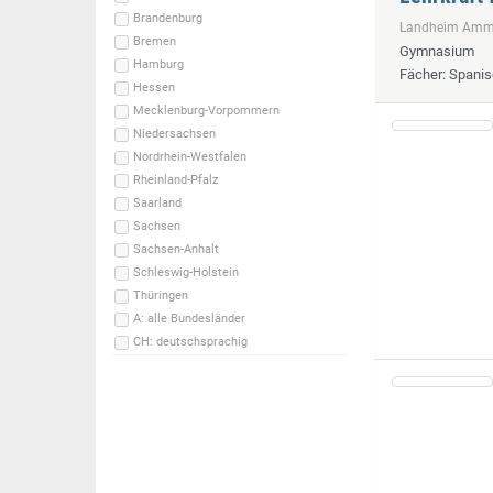
Brandenburg
Landheim Ammer
Bremen
Gymnasium
Hamburg
Fächer
: Spani
Hessen
Mecklenburg-Vorpommern
Niedersachsen
Nordrhein-Westfalen
Rheinland-Pfalz
Saarland
Sachsen
Sachsen-Anhalt
Schleswig-Holstein
Thüringen
A: alle Bundesländer
CH: deutschsprachig