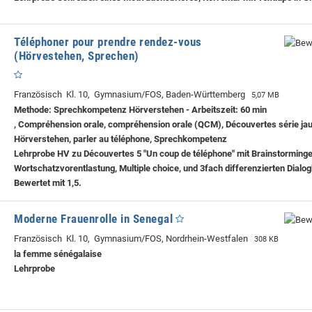
Téléphoner pour prendre rendez-vous
(Hörvestehen, Sprechen)
Französisch Kl. 10, Gymnasium/FOS, Baden-Württemberg
5,07 MB
Methode: Sprechkompetenz Hörverstehen - Arbeitszeit: 60 min
, Compréhension orale, compréhension orale (QCM), Découvertes série jau
Hörverstehen, parler au téléphone, Sprechkompetenz
Lehrprobe
HV zu Découvertes 5 "Un coup de téléphone" mit Brainstorminge
Wortschatzvorentlastung, Multiple choice, und 3fach differenzierten Dialo
Bewertet mit 1,5.
Moderne Frauenrolle in Senegal
Französisch Kl. 10, Gymnasium/FOS, Nordrhein-Westfalen
308 KB
la femme sénégalaise
Lehrprobe