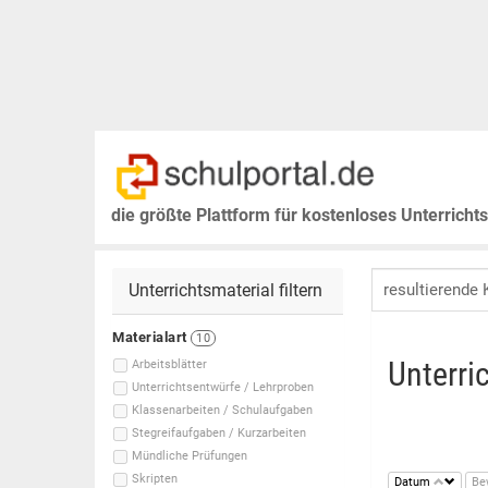
die größte Plattform für kostenloses Unterricht
Unterrichtsmaterial filtern
Materialart
10
Unterri
Arbeitsblätter
Unterrichtsentwürfe / Lehrproben
Klassenarbeiten / Schulaufgaben
Stegreifaufgaben / Kurzarbeiten
Mündliche Prüfungen
Skripten
Datum
Be