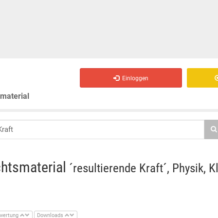
Einloggen
smaterial
chtsmaterial
´resultierende Kraft´, Physik, K
wertung
Downloads