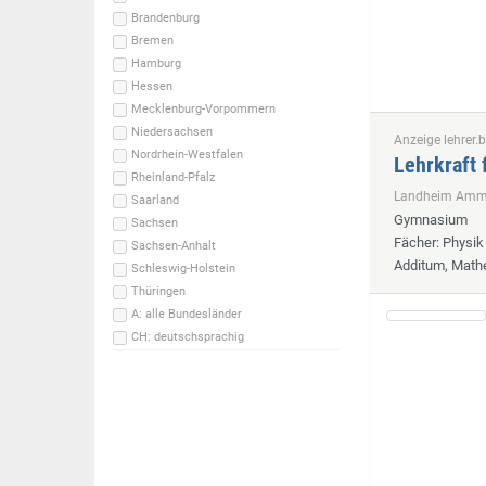
Brandenburg
Bremen
Hamburg
Hessen
Mecklenburg-Vorpommern
Niedersachsen
Anzeige lehrer.b
Nordrhein-Westfalen
Lehrkraft 
Rheinland-Pfalz
Landheim Ammer
Saarland
Gymnasium
Sachsen
Fächer
: Physi
Sachsen-Anhalt
Additum, Math
Schleswig-Holstein
Thüringen
A: alle Bundesländer
CH: deutschsprachig