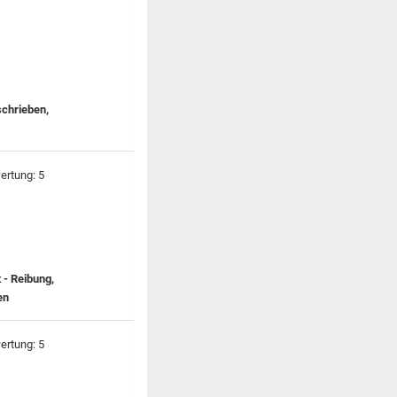
schrieben,
 - Reibung,
en