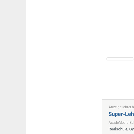
Anzeige lehrer.b
Super-Leh
AcadeMedia E
Realschule, G