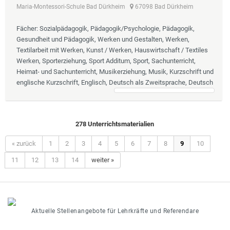
Maria-Montessori-Schule Bad Dürkheim
67098 Bad Dürkheim
Fächer
: Sozialpädagogik, Pädagogik/Psychologie, Pädagogik,
Gesundheit und Pädagogik, Werken und Gestalten, Werken,
Textilarbeit mit Werken, Kunst / Werken, Hauswirtschaft / Textiles
Werken, Sporterziehung, Sport Additum, Sport, Sachunterricht,
Heimat- und Sachunterricht, Musikerziehung, Musik, Kurzschrift und
englische Kurzschrift, Englisch, Deutsch als Zweitsprache, Deutsch
278 Unterrichtsmaterialien
« zurück
1
2
3
4
5
6
7
8
9
10
11
12
13
14
weiter »
Aktuelle Stellenangebote für Lehrkräfte und Referendare