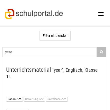
Toggle
naviga
Filter einblenden
Unterrichtsmaterial
´year´, Englisch, Klasse
11
Datum
Bewertung
Downloads