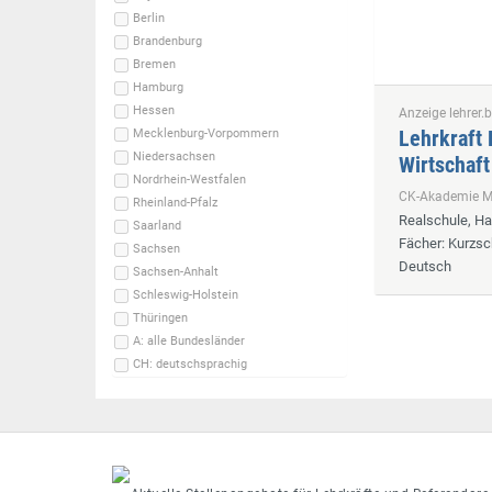
Berlin
Brandenburg
Bremen
Hamburg
Hessen
Anzeige lehrer.b
Lehrkraft 
Mecklenburg-Vorpommern
Niedersachsen
Wirtschaft
Nordrhein-Westfalen
CK-Akademie
Rheinland-Pfalz
Realschule, H
Saarland
Fächer
: Kurzsc
Sachsen
Deutsch
Sachsen-Anhalt
Schleswig-Holstein
Thüringen
A: alle Bundesländer
CH: deutschsprachig