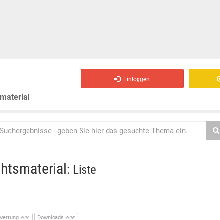
Einloggen
smaterial
chtsmaterial
: Liste
wertung
Downloads