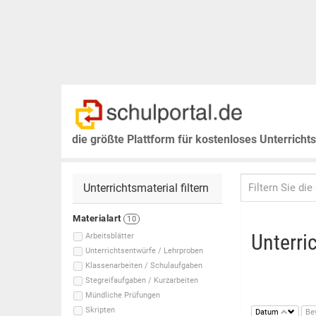
die größte Plattform für kostenloses Unterricht
Unterrichtsmaterial filtern
Materialart
10
Unterri
Arbeitsblätter
Unterrichtsentwürfe / Lehrproben
Klassenarbeiten / Schulaufgaben
Stegreifaufgaben / Kurzarbeiten
Mündliche Prüfungen
Skripten
Datum
Be