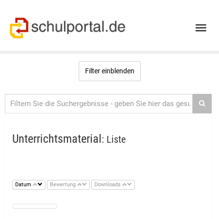
Toggle
naviga
Filter einblenden
Unterrichtsmaterial
: Liste
Datum
Bewertung
Downloads