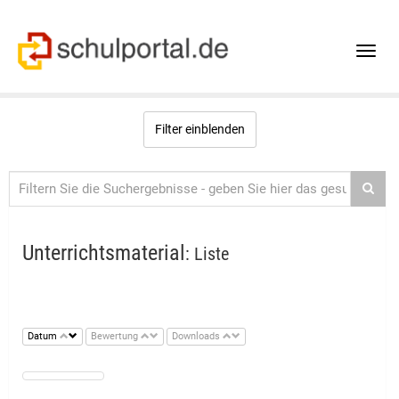
Toggle
naviga
Filter einblenden
Unterrichtsmaterial
: Liste
Datum
Bewertung
Downloads