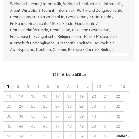
Wirtschaftslehre / Informatik, Wirtschaftsinformatik, Informatik,
Arbeit-Wirtschaft-Technik-Informatik, Politik und Zeitgeschichte,
Geschichte/Politik/Geographie, Geschichte / Sozialkunde /
Erdkunde, Geschichte / Sozialkunde, Geschichte /
Gemeinschaftskunde, Geschichte, Biblische Geschichte,
Französisch, Evangelische Religionslehre, Ethik / Philosophie,
Kurzschrift und englische Kurzschrift, Englisch, Deutsch als
Zweitsprache, Deutsch, Chemie, Biologie / Chemie, Biologie
1211 Arbeitsblätter
1
2
3
4
5
6
7
8
9
10
11
12
13
14
15
16
17
18
19
20
21
22
23
24
25
26
27
28
29
30
31
32
33
34
35
36
37
38
39
40
41
42
43
44
45
46
47
48
49
50
51
52
53
54
55
56
57
58
59
60
61
weiter »