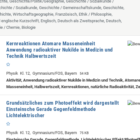
chte, Geschichte/Politik/Geographie, Geschichte / Sozialkunde /
hichte / Sozialkunde, Geschichte / Gemeinschaftskunde, Geschichte,
hichte, Wirtschaftsgeographie, Französisch, Ethik / Philosophie,
d englische Kurzschrift, Englisch, Deutsch als Zweitsprache, Deutsch,
ie / Chemie, Biologie
Kernreaktionen Atomare Masseneinheit
Anwendung radioaktiver Nukilde in Medizin und
Technik Halbwertszeit
Physik Kl. 12, Gymnasium/FOS, Bayern
54 KB
Aktivität, Anwendung radioaktiver Nukilde in Medizin und Technik, Atomar
Masseneinheit, Halbwertszeit, Kernreaktionen, natürliche Radioaktivität, Z
Grundsätzliches zum Photoeffekt wird dargestellt
Einsteinsche Gerade Gegenfeldmethode
Lichtelektrischer
Physik Kl. 12, Gymnasium/FOS, Bayern
75 KB
Einsteinsche Gerade, Gegenfeldmethode, Lichtelektrischer Effekt/Photoeff