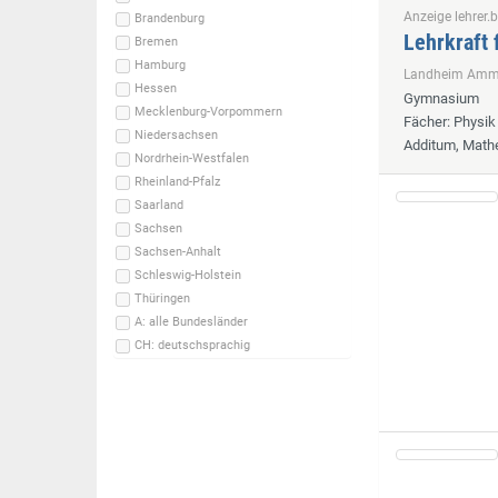
Anzeige lehrer.b
Brandenburg
Lehrkraft 
Bremen
Hamburg
Landheim Ammer
Hessen
Gymnasium
Mecklenburg-Vorpommern
Fächer
: Physi
Niedersachsen
Additum, Math
Nordrhein-Westfalen
Rheinland-Pfalz
Saarland
Sachsen
Sachsen-Anhalt
Schleswig-Holstein
Thüringen
A: alle Bundesländer
CH: deutschsprachig