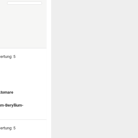
 Atomare
um-Beryllium-