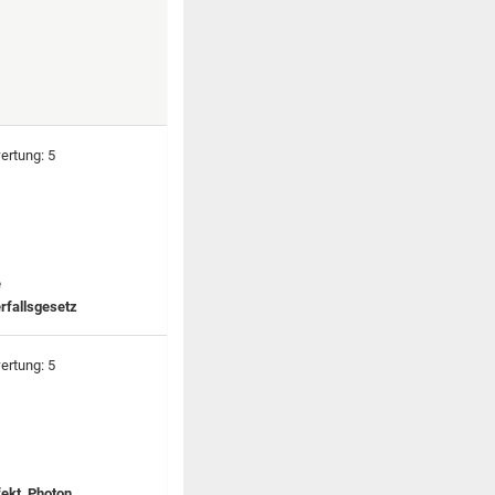
e
erfallsgesetz
ekt, Photon,