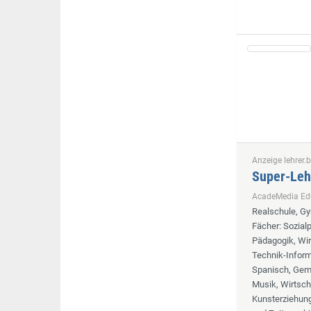
Anzeige lehrer.b
Super-Leh
AcadeMedia E
Realschule, G
Fächer
: Sozia
Pädagogik, Wir
Technik-Informa
Spanisch, Geme
Musik, Wirtsch
Kunsterziehung,