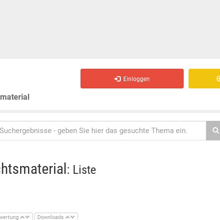
Einloggen
smaterial
chtsmaterial
: Liste
wertung
Downloads