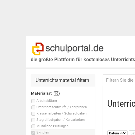
die größte Plattform für kostenloses Unterricht
Unterrichtsmaterial filtern
Materialart
10
Unterri
Arbeitsblätter
Unterrichtsentwürfe / Lehrproben
Klassenarbeiten / Schulaufgaben
Stegreifaufgaben / Kurzarbeiten
Mündliche Prüfungen
Skripten
Datum
Be