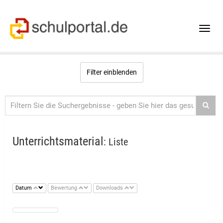
Toggle
naviga
Filter einblenden
Unterrichtsmaterial
: Liste
Datum
Bewertung
Downloads