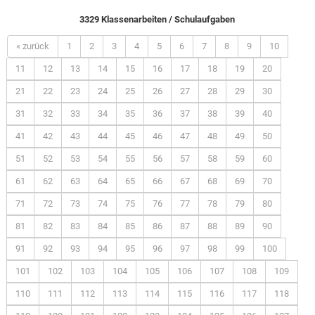
3329 Klassenarbeiten / Schulaufgaben
« zurück
1
2
3
4
5
6
7
8
9
10
11
12
13
14
15
16
17
18
19
20
21
22
23
24
25
26
27
28
29
30
31
32
33
34
35
36
37
38
39
40
41
42
43
44
45
46
47
48
49
50
51
52
53
54
55
56
57
58
59
60
61
62
63
64
65
66
67
68
69
70
71
72
73
74
75
76
77
78
79
80
81
82
83
84
85
86
87
88
89
90
91
92
93
94
95
96
97
98
99
100
101
102
103
104
105
106
107
108
109
110
111
112
113
114
115
116
117
118