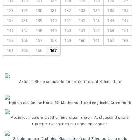
119
120
121
122
123
124
125
126
127
128
129
130
131
132
133
134
135
136
137
138
139
140
141
142
143
144
145
146
147
148
149
150
151
152
153
154
155
156
157
158
159
160
161
162
163
164
165
166
167
Aktuelle Stellenangebote für Lehrkräfte und Referendare
Kostenlose Online-Kurse für Mathematik und englische Grammatik
Mediencurriculum erstellen und organisieren. Austausch digitaler
Unterrichtseinheiten mit anderen Schulen
Schulmanager, Digitales Klassenbuch und Elternportal, um die