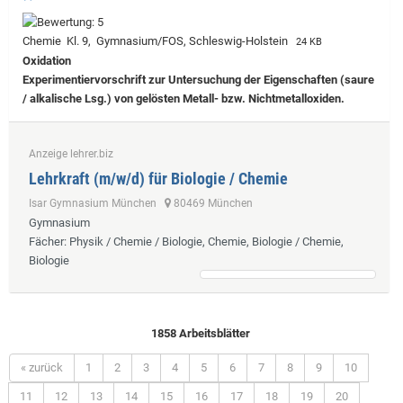
Chemie Kl. 9, Gymnasium/FOS, Schleswig-Holstein
24 KB
Oxidation
Experimentiervorschrift zur Untersuchung der Eigenschaften (saure
/ alkalische Lsg.) von gelösten Metall- bzw. Nichtmetalloxiden.
Anzeige lehrer.biz
Lehrkraft (m/w/d) für Biologie / Chemie
Isar Gymnasium München
80469 München
Gymnasium
Fächer
: Physik / Chemie / Biologie, Chemie, Biologie / Chemie,
Biologie
1858 Arbeitsblätter
« zurück
1
2
3
4
5
6
7
8
9
10
11
12
13
14
15
16
17
18
19
20