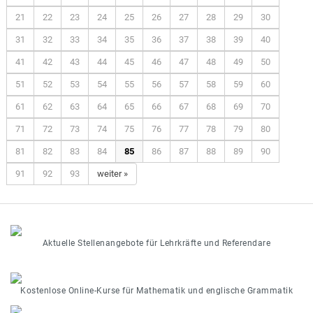
21
22
23
24
25
26
27
28
29
30
31
32
33
34
35
36
37
38
39
40
41
42
43
44
45
46
47
48
49
50
51
52
53
54
55
56
57
58
59
60
61
62
63
64
65
66
67
68
69
70
71
72
73
74
75
76
77
78
79
80
81
82
83
84
85
86
87
88
89
90
91
92
93
weiter »
Aktuelle Stellenangebote für Lehrkräfte und Referendare
Kostenlose Online-Kurse für Mathematik und englische Grammatik