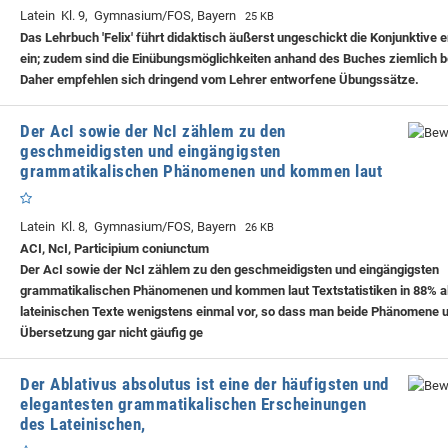
Latein Kl. 9, Gymnasium/FOS, Bayern
25 KB
Das Lehrbuch 'Felix' führt didaktisch äußerst ungeschickt die Konjunktive e
ein; zudem sind die Einübungsmöglichkeiten anhand des Buches ziemlich 
Daher empfehlen sich dringend vom Lehrer entworfene Übungssätze.
Der AcI sowie der NcI zählem zu den
geschmeidigsten und eingängigsten
grammatikalischen Phänomenen und kommen laut
Latein Kl. 8, Gymnasium/FOS, Bayern
26 KB
ACI, NcI, Participium coniunctum
Der AcI sowie der NcI zählem zu den geschmeidigsten und eingängigsten
grammatikalischen Phänomenen und kommen laut Textstatistiken in 88% al
lateinischen Texte wenigstens einmal vor, so dass man beide Phänomene 
Übersetzung gar nicht gäufig ge
Der Ablativus absolutus ist eine der häufigsten und
elegantesten grammatikalischen Erscheinungen
des Lateinischen,