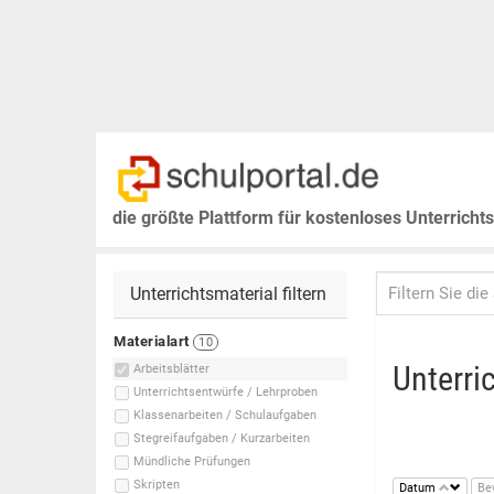
die größte Plattform für kostenloses Unterricht
Unterrichtsmaterial filtern
Materialart
10
Unterri
Arbeitsblätter
Unterrichtsentwürfe / Lehrproben
Klassenarbeiten / Schulaufgaben
Stegreifaufgaben / Kurzarbeiten
Mündliche Prüfungen
Skripten
Datum
Be