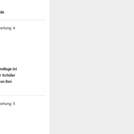
nde
ndlage ist
r Schüler
von ihm