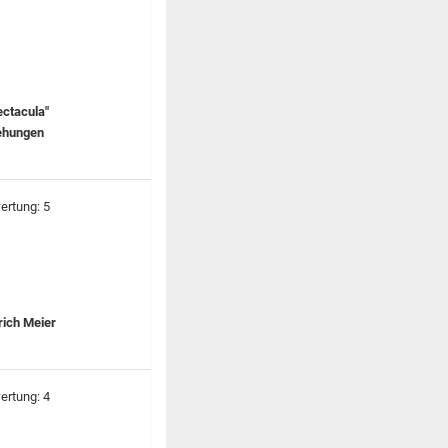
ectacula"
iehungen
rich Meier