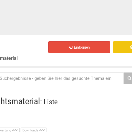
Einloggen
smaterial
chtsmaterial
: Liste
wertung
Downloads