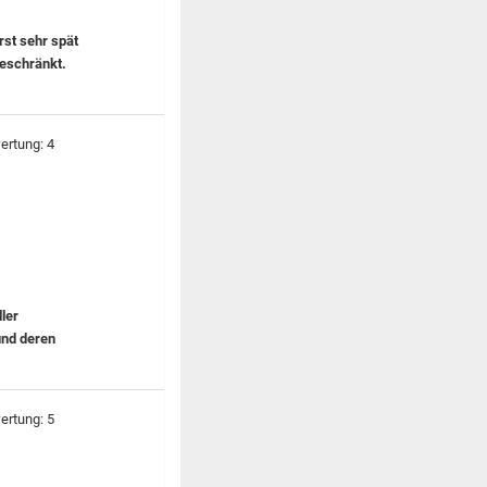
rst sehr spät
beschränkt.
ler
und deren