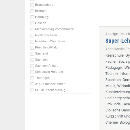
Brandenburg
Bremen
Hamburg
Hessen
Mecklenburg-Vorpommern
Anzeige lehrer.b
Niedersachsen
Super-Leh
Nordrhein-Westfalen
Rheinland-Pfalz
AcadeMedia E
Saarland
Realschule, G
Sachsen
Fächer
: Sozia
Sachsen-Anhalt
Pädagogik, Wir
Schleswig-Holstein
Technik-Informa
Thüringen
Spanisch, Geme
A: alle Bundesländer
Musik, Wirtsch
CH: deutschsprachig
Kunsterziehung,
und Zeitgeschi
Erdkunde, Gesc
Biblische Gesc
Kurzschrift un
Chemie, Biolog