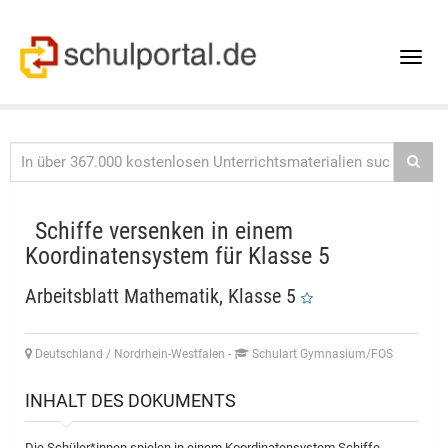
Toggle
naviga
Schiffe versenken in einem
Koordinatensystem für Klasse 5
Arbeitsblatt Mathematik, Klasse 5
Deutschland / Nordrhein-Westfalen
-
Schulart Gymnasium/FOS
INHALT DES DOKUMENTS
Die Schüler*innen spielen in einem Koordinatensystem Schiffe