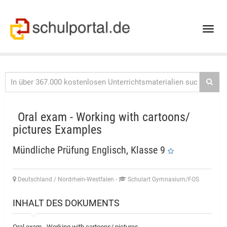
Toggle
naviga
Oral exam - Working with cartoons/
pictures Examples
Mündliche Prüfung Englisch, Klasse 9
Deutschland / Nordrhein-Westfalen
-
Schulart Gymnasium/FOS
INHALT DES DOKUMENTS
Oral exam - Working with cartoons/ pictures