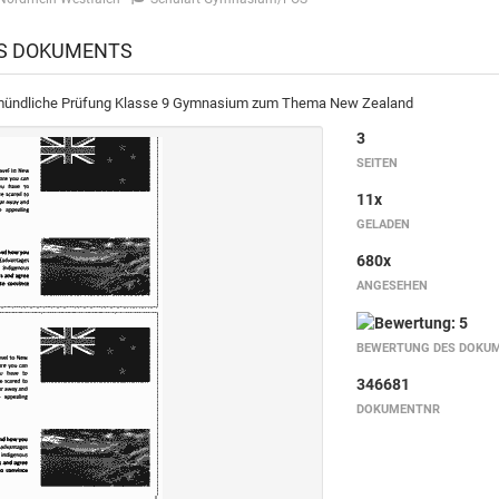
ES DOKUMENTS
e mündliche Prüfung Klasse 9 Gymnasium zum Thema New Zealand
3
SEITEN
11x
GELADEN
680x
ANGESEHEN
BEWERTUNG DES DOKU
346681
DOKUMENTNR