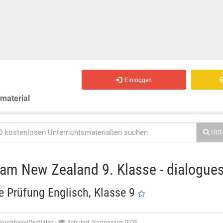
Einloggen
smaterial
Unt
xam New Zealand 9. Klasse - dialogue
 Prüfung Englisch, Klasse 9
Nordrhein-Westfalen
-
Schulart Gymnasium/FOS