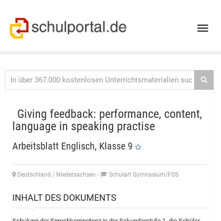
Toggle
naviga
Giving feedback: performance, content,
language in speaking practise
Arbeitsblatt Englisch, Klasse 9
Deutschland / Niedersachsen
-
Schulart Gymnasium/FOS
INHALT DES DOKUMENTS
Schulung der Sprechkompetenz in der Sekundarstufe 1, die Schüler