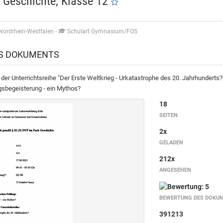
Geschichte, Klasse 12
Nordrhein-Westfalen
-
Schulart Gymnasium/FOS
ES DOKUMENTS
er Unterrichtsreihe "Der Erste Weltkrieg - Urkatastrophe des 20. Jahrhunderts
gsbegeisterung - ein Mythos?
18
SEITEN
2x
GELADEN
212x
ANGESEHEN
BEWERTUNG DES DOKU
391213