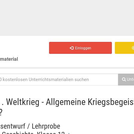
Einloggen
smaterial
Unt
1. Weltkrieg - Allgemeine Kriegsbegeis
?
tsentwurf / Lehrprobe