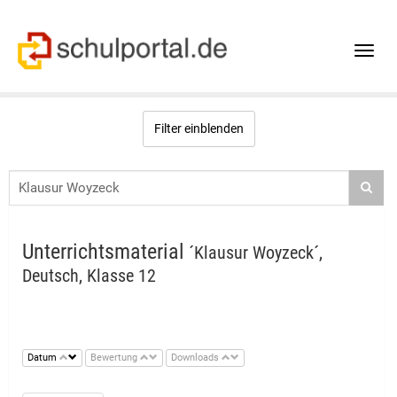
Toggle
naviga
Filter einblenden
Unterrichtsmaterial
´Klausur Woyzeck´,
Deutsch, Klasse 12
Datum
Bewertung
Downloads