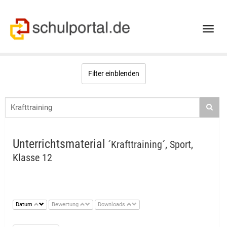
Toggle
naviga
Filter einblenden
Unterrichtsmaterial
´Krafttraining´, Sport,
Klasse 12
Datum
Bewertung
Downloads