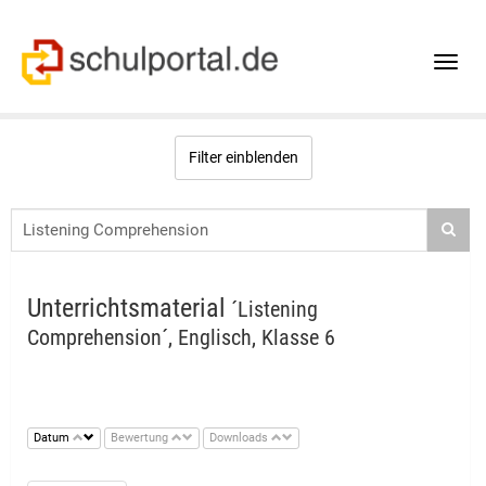
Toggle
naviga
Filter einblenden
Unterrichtsmaterial
´Listening
Comprehension´, Englisch, Klasse 6
Datum
Bewertung
Downloads