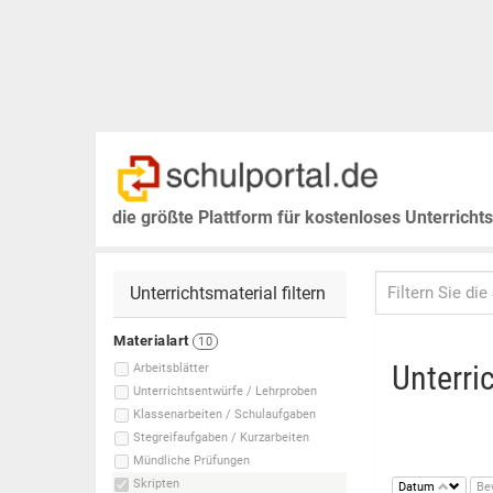
die größte Plattform für kostenloses Unterricht
Unterrichtsmaterial filtern
Materialart
10
Unterri
Arbeitsblätter
Unterrichtsentwürfe / Lehrproben
Klassenarbeiten / Schulaufgaben
Stegreifaufgaben / Kurzarbeiten
Mündliche Prüfungen
Skripten
Datum
Be