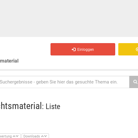
Einloggen
smaterial
chtsmaterial
: Liste
wertung
Downloads