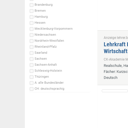
Brandenburg
Bremen
Hamburg
Hessen
Mecklenburg-Vorpommern
Niedersachsen
Anzeige lehrer.b
Nordrhein-Westfalen
Lehrkraft 
Rheinland-Pfalz
Wirtschaft
Saarland
Sachsen
CK-Akademie
Sachsen-Anhalt
Realschule, H
Schleswig-Holstein
Fächer
: Kurzsc
Thüringen
Deutsch
A: alle Bundesländer
CH: deutschsprachig