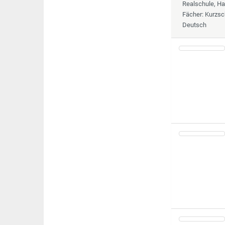
Realschule, H
Fächer
: Kurzsc
Deutsch